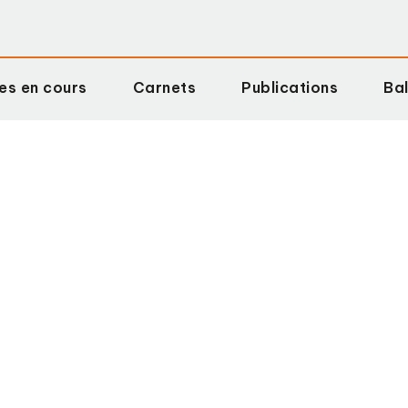
es en cours
Carnets
Publications
Ba
Équipe
Archive Raisons sociales
Axes de recherche