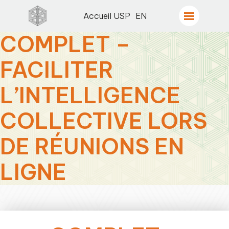
Accueil USP
EN
COMPLET –
FACILITER
L’INTELLIGENCE
COLLECTIVE LORS
DE RÉUNIONS EN
LIGNE